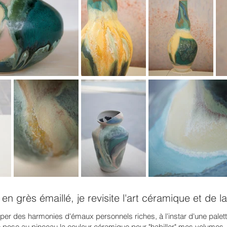
en grès émaillé, je revisite l'art céramique et de l
er des harmonies d'émaux personnels riches, à l'instar d'une palett
 pose au pinceau la couleur céramique pour "habiller" mes volumes.