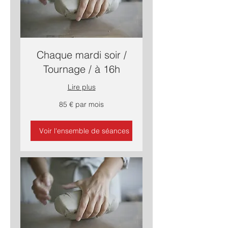
Chaque mardi soir /
Tournage / à 16h
Lire plus
85
85 € par mois
€
par
mois
Voir l'ensemble de séances