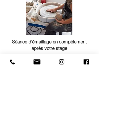
Séance d'émaillage en compélement
après votre stage
L'émaillage est une étape essentielle
qui vient sublimer vos créations en
céramique. Après avoir façonner vos
pièces, vous aurez l'opportunité de
participer à une séance d'émaillage.
Cette technique consiste à appliquer
une couche d'
émail au pinceau
sur la
surface des objets avant leur cuisson
finale. L'émail apporte non seulement
une finition esthétique mais aussi une
protection durable.
Lors de ces séances, vous découvrirez