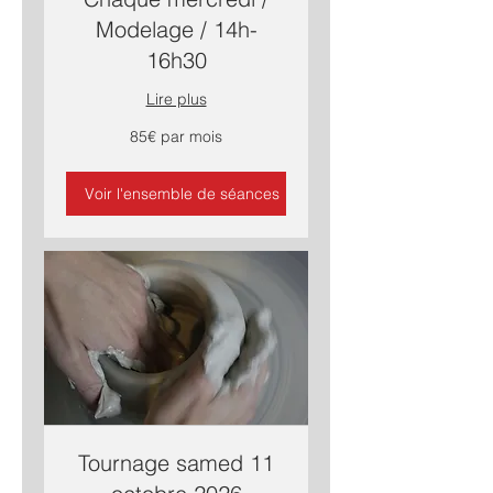
Modelage / 14h-
16h30
Lire plus
85€
85€ par mois
par
mois
Voir l'ensemble de séances
Tournage samed 11