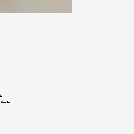
al
 Vente