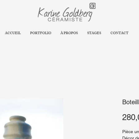
ACCUEIL
PORTFOLIO
À PROPOS
STAGES
CONTACT
Boteil
280,
Pièce u
Décor de