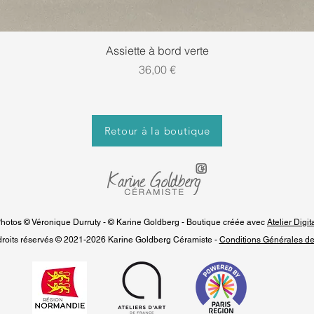
Aperçu rapide
Assiette à bord verte
Prix
36,00 €
Retour à la boutique
hotos © Véronique Durruty - © Karine Goldberg - Boutique créée avec
Atelier Digit
droits réservés © 2021-2026 Karine Goldberg Céramiste -
Conditions Générales de