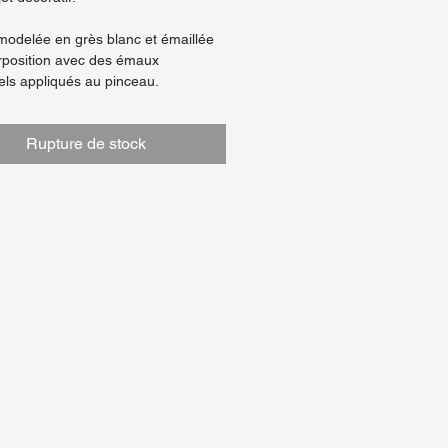
 modelée en grès blanc et émaillée
rposition avec des émaux
ls appliqués au pinceau.
rquoise en intérieur, détails
re en bordure et émail rose mat en
Rupture de stock
.
se au lave-vaisselle et au micro-
/ diamètre 30cm
ièce est unique, entièrement fait
 atelier, et peut présenter des
ces de taille, de décor ou de poids.