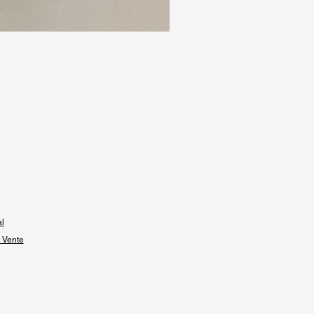
al
 Vente