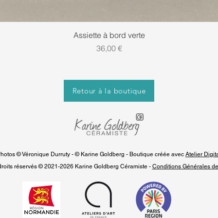
Aperçu rapide
Assiette à bord verte
Prix
36,00 €
Retour à la boutique
hotos © Véronique Durruty - © Karine Goldberg - Boutique créée avec
Atelier Digit
droits réservés © 2021-2026 Karine Goldberg Céramiste -
Conditions Générales de